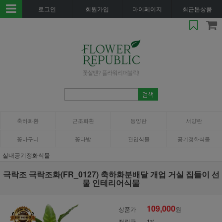
로그인
회원가입
마이페이지
최근본상품
축하화환
근조화환
동양란
서양란
꽃바구니
꽃다발
관엽식물
공기정화식물
실내공기정화식물
극락조 극락조화(FR_0127) 축하화분배달 개업 거실 집들이 선
물 인테리어식물
109,000
상품가
원
적립금
1%