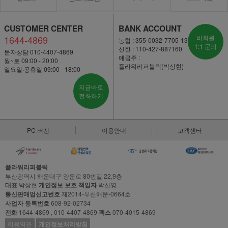
CUSTOMER CENTER
BANK ACCOUNT
1644-4869
비회원
농협 : 355-0032-7705-13
1:1 문의
신한 : 110-427-887160
문자상담 010-4407-4869
예금주 :
월~토 09:00 - 20:00
플라워리퍼블릭(박상현)
일요일·공휴일 09:00 - 18:00
지금바로
전화하기
PC 버전
이용안내
고객센터
플라워리퍼블릭
부산광역시 해운대구 양운로 80번길 22,9층
대표
박상현
개인정보 보호 책임자
박신영
통신판매업신고번호
제2014-부산해운-0664호
사업자 등록번호
608-92-02734
전화
1644-4869 , 010-4407-4869
팩스
070-4015-4869
이용약관
개인정보처리방침