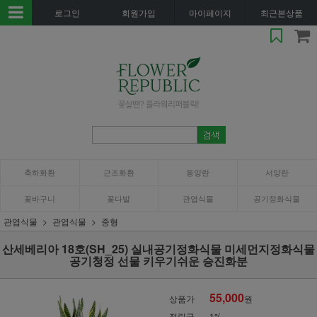
로그인
회원가입
마이페이지
최근본상품
축하화환
근조화환
동양란
서양란
꽃바구니
꽃다발
관엽식물
공기정화식물
관엽식물
관엽식물
중형
산세베리아 18호(SH_25) 실내공기정화식물 미세먼지정화식물
공기청정 선물 키우기쉬운 승진화분
55,000
상품가
원
적립금
1%