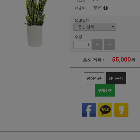
배송비
(무료)
물받침대
수량
55,000
옵션 적용가
원
관심상품
장바구니
구매하기