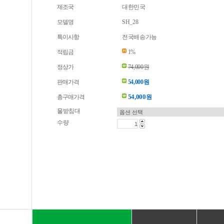
제조국
대한민국
모델명
SH_28
특이사항
전국배송가능
적립금
1%
정상가
74,000원
판매가격
54,000원
54,000
총구매가격
원
물받침대
수량