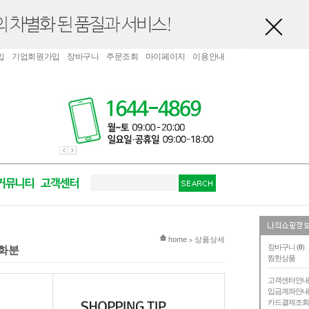
입
기업회원가입
장바구니
주문조회
마이페이지
이용안내
현재 위치
home
상품상세
>
장바구니 (
0
)
진화분
찜한상품
고객센터안
입금계좌안
카드결제조