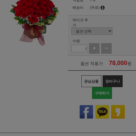
배송비
(무료)
케이크 추
가
수량
78,000
옵션 적용가
원
관심상품
장바구니
구매하기