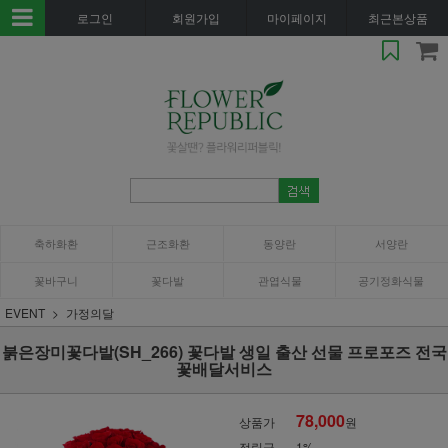
로그인
회원가입
마이페이지
최근본상품
축하화환
근조화환
동양란
서양란
꽃바구니
꽃다발
관엽식물
공기정화식물
EVENT
가정의달
붉은장미꽃다발(SH_266) 꽃다발 생일 출산 선물 프로포즈 전국
꽃배달서비스
78,000
상품가
원
적립금
1%