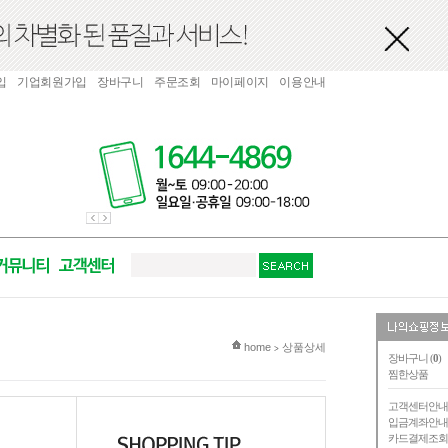
입
기업회원가입
장바구니
주문조회
마이페이지
이용안내
현재 위치
home
상품상세
>
장바구니 (
0
)
찜한상품
고객센터안
입금계좌안
카드결제조