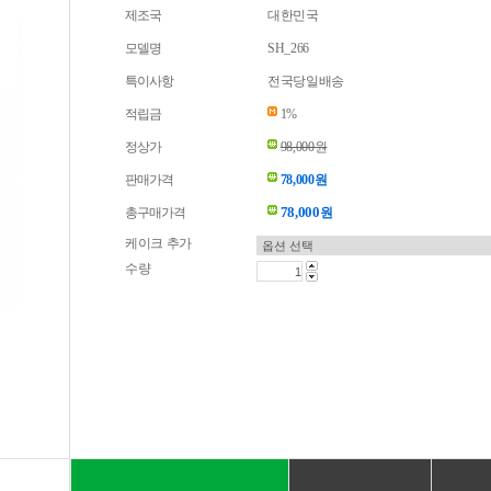
제조국
대한민국
모델명
SH_266
특이사항
전국당일배송
적립금
1%
정상가
98,000원
판매가격
78,000원
78,000
총구매가격
원
케이크 추가
수량