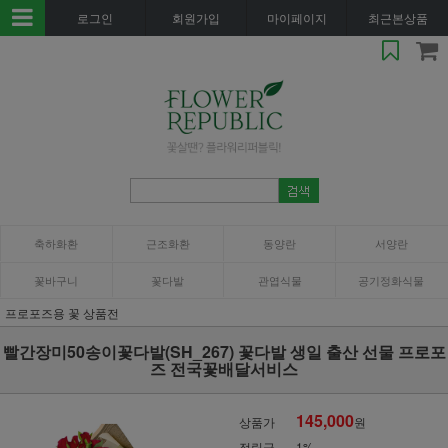
로그인
회원가입
마이페이지
최근본상품
축하화환
근조화환
동양란
서양란
꽃바구니
꽃다발
관엽식물
공기정화식물
프로포즈용 꽃 상품전
빨간장미50송이꽃다발(SH_267) 꽃다발 생일 출산 선물 프로포
즈 전국꽃배달서비스
145,000
상품가
원
적립금
1%