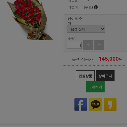
배송비
(무료)
케이크 추
가
수량
145,000
옵션 적용가
원
관심상품
장바구니
구매하기