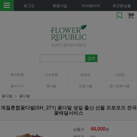
로그인
회원가입
마이페이지
최근본상품
축하화환
근조화환
동양란
서양란
꽃바구니
꽃다발
관엽식물
공기정화식물
꽃다발
꽃다발
계절혼합꽃다발(SH_271) 꽃다발 생일 출산 선물 프로포즈 전국
꽃배달서비스
48,000
상품가
원
적립금
1%