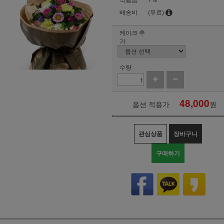
배송비
(무료)
케이크 추
가
수량
48,000
옵션 적용가
원
관심상품
장바구니
구매하기