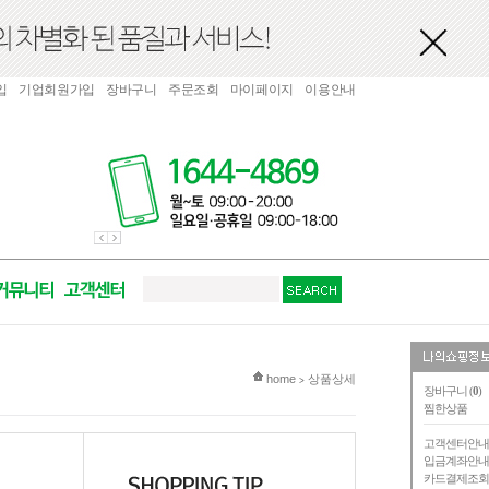
입
기업회원가입
장바구니
주문조회
마이페이지
이용안내
현재 위치
home
상품상세
>
장바구니 (
0
)
찜한상품
고객센터안
입금계좌안
카드결제조