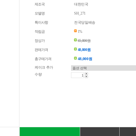
제조국
대한민국
모델명
SH_271
특이사항
전국당일배송
적립금
1%
정상가
65,000원
판매가격
48,000원
48,000
총구매가격
원
케이크 추가
수량