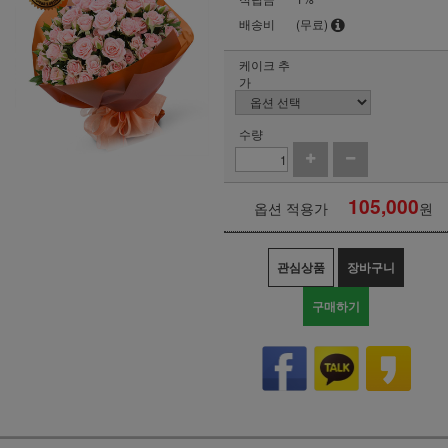
배송비
(무료)
케이크 추
가
수량
105,000
옵션 적용가
원
관심상품
장바구니
구매하기