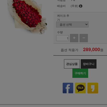
배송비
(무료)
케이크 추
가
수량
289,000
옵션 적용가
원
관심상품
장바구니
구매하기