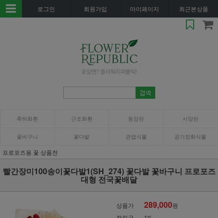
로그인
회원가입
마이페이지
최근본상품
축하화환
근조화환
동양란
서양란
꽃바구니
꽃다발
관엽식물
공기정화식물
프로포즈용 꽃 상품전
빨간장미100송이꽃다발1(SH_274) 꽃다발 꽃바구니 프로포즈
대형 전국꽃배달
289,000
상품가
원
적립금
1%