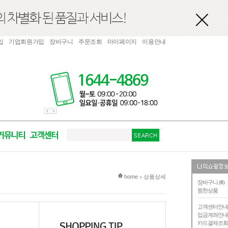
입
기업회원가입
장바구니
주문조회
마이페이지
이용안내
현재 위치
home
상품상세
>
장바구니 (
0
)
찜한상품
고객센터안
입금계좌안
카드결제조