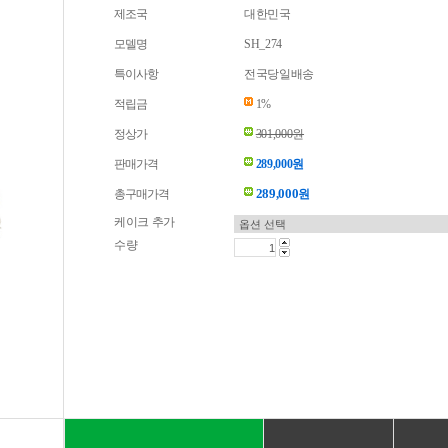
제조국
대한민국
모델명
SH_274
특이사항
전국당일배송
적립금
1%
정상가
301,000원
판매가격
289,000원
289,000
총구매가격
원
케이크 추가
수량