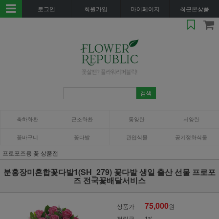
로그인
회원가입
마이페이지
최근본상품
축하화환
근조화환
동양란
서양란
꽃바구니
꽃다발
관엽식물
공기정화식물
프로포즈용 꽃 상품전
분홍장미혼합꽃다발1(SH_279) 꽃다발 생일 출산 선물 프로포
즈 전국꽃배달서비스
75,000
상품가
원
적립금
1%