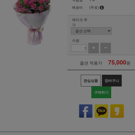
배송비
(무료)
케이크 추
가
수량
75,000
옵션 적용가
원
관심상품
장바구니
구매하기