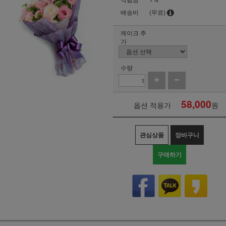
배송비
(무료)
케이크 추
가
수량
58,000
옵션 적용가
원
관심상품
장바구니
구매하기