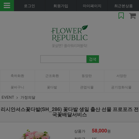
로그인
회원가입
마이페이지
최근본상품
축하화환
근조화환
동양란
서양란
꽃바구니
꽃다발
관엽식물
공기정화식물
EVENT
가정의달
리시안셔스꽃다발(SH_286) 꽃다발 생일 출산 선물 프로포즈 전
국꽃배달서비스
58,000
상품가
원
적립금
1%