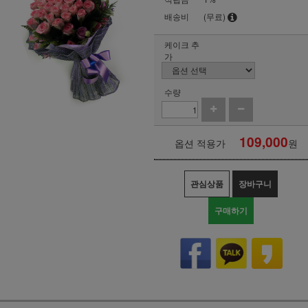
배송비
(무료)
케이크 추
가
수량
109,000
옵션 적용가
원
관심상품
장바구니
구매하기