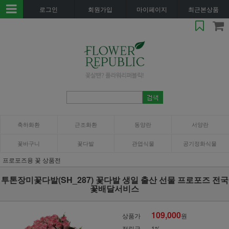
로그인
회원가입
마이페이지
최근본상품
축하화환
근조화환
동양란
서양란
꽃바구니
꽃다발
관엽식물
공기정화식물
프로포즈용 꽃 상품전
투톤장미꽃다발(SH_287) 꽃다발 생일 출산 선물 프로포즈 전국
꽃배달서비스
109,000
상품가
원
적립금
1%