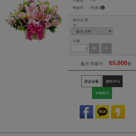
배송비
(무료)
케이크 추
가
수량
65,000
옵션 적용가
원
관심상품
장바구니
구매하기