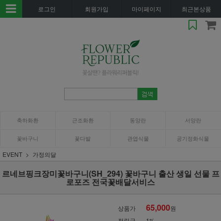
로그인
회원가입
마이페이지
최근본상품
축하화환
근조화환
동양란
서양란
꽃바구니
꽃다발
관엽식물
공기정화식물
EVENT
가정의달
르네브핑크장미꽃바구니(SH_294) 꽃바구니 출산 생일 선물 프
로포즈 전국꽃배달서비스
65,000
상품가
원
적립금
1%