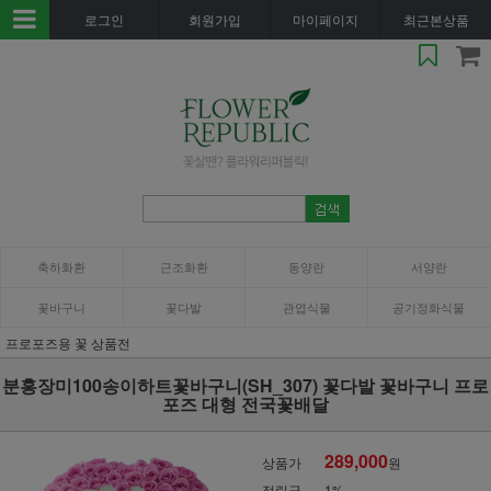
로그인
회원가입
마이페이지
최근본상품
축하화환
근조화환
동양란
서양란
꽃바구니
꽃다발
관엽식물
공기정화식물
프로포즈용 꽃 상품전
분홍장미100송이하트꽃바구니(SH_307) 꽃다발 꽃바구니 프로
포즈 대형 전국꽃배달
289,000
상품가
원
적립금
1%