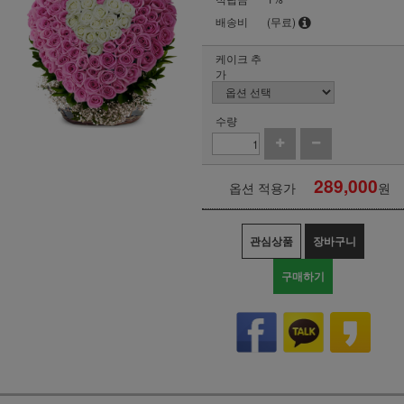
배송비
(무료)
케이크 추
가
수량
289,000
옵션 적용가
원
관심상품
장바구니
구매하기