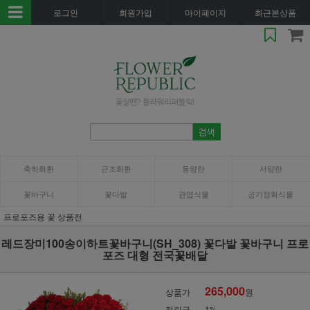
로그인
회원가입
마이페이지
최근본상품
축하화환
근조화환
동양란
서양란
꽃바구니
꽃다발
관엽식물
공기정화식물
프로포즈용 꽃 상품전
레드장미100송이하트꽃바구니(SH_308) 꽃다발 꽃바구니 프로
포즈 대형 전국꽃배달
265,000
상품가
원
적립금
1%