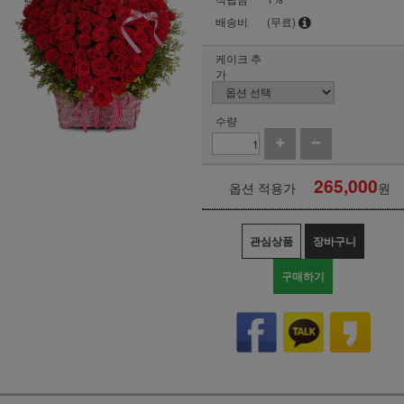
배송비
(무료)
케이크 추
가
수량
265,000
옵션 적용가
원
관심상품
장바구니
구매하기