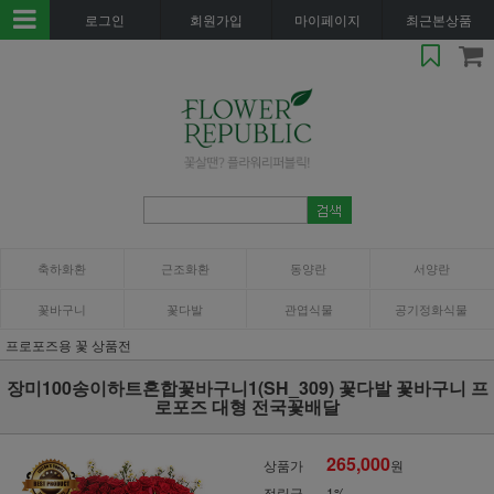
로그인
회원가입
마이페이지
최근본상품
축하화환
근조화환
동양란
서양란
꽃바구니
꽃다발
관엽식물
공기정화식물
프로포즈용 꽃 상품전
장미100송이하트혼합꽃바구니1(SH_309) 꽃다발 꽃바구니 프
로포즈 대형 전국꽃배달
265,000
상품가
원
적립금
1%