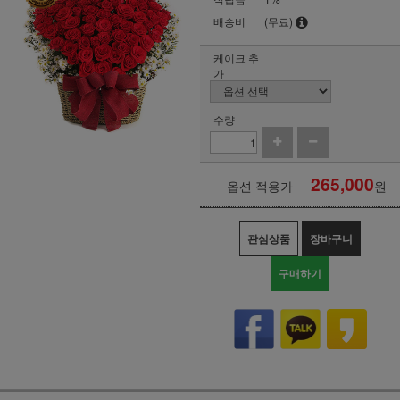
배송비
(무료)
케이크 추
가
수량
265,000
옵션 적용가
원
관심상품
장바구니
구매하기