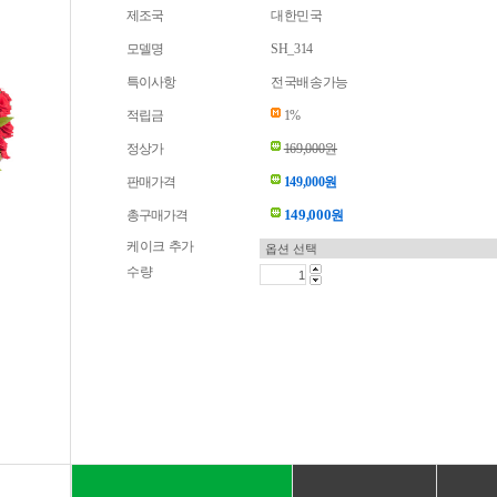
제조국
대한민국
모델명
SH_314
특이사항
전국배송가능
적립금
1%
정상가
169,000원
판매가격
149,000원
149,000
총구매가격
원
케이크 추가
수량