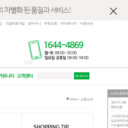
입
기업회원가입
장바구니
주문조회
마이페이지
이용안내
현재 위치
home
상품상세
>
장바구니 (
0
)
찜한상품
고객센터안
입금계좌안
카드결제조