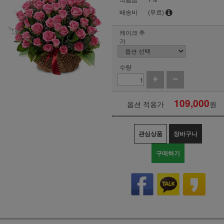
배송비
(무료)
케이크 추
가
수량
109,000
옵션 적용가
원
관심상품
장바구니
구매하기