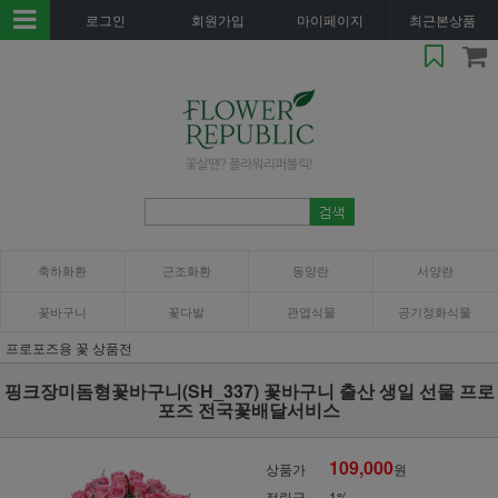
로그인
회원가입
마이페이지
최근본상품
축하화환
근조화환
동양란
서양란
꽃바구니
꽃다발
관엽식물
공기정화식물
프로포즈용 꽃 상품전
핑크장미돔형꽃바구니(SH_337) 꽃바구니 출산 생일 선물 프로
포즈 전국꽃배달서비스
109,000
상품가
원
적립금
1%