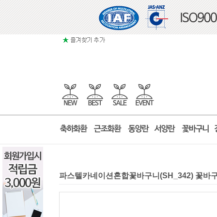
파스텔카네이션혼합꽃바구니(SH_342) 꽃바