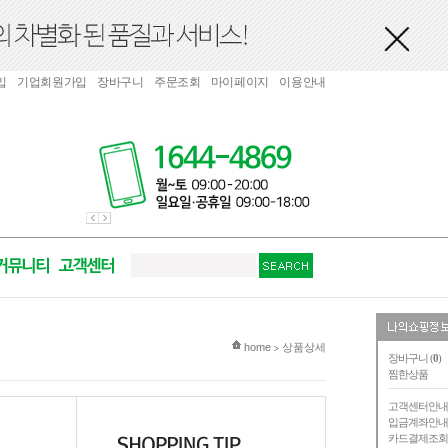
입
기업회원가입
장바구니
주문조회
마이페이지
이용안내
현재 위치
home
상품상세
>
장바구니 (
0
)
찜한상품
고객센터안
입금계좌안
카드결제조