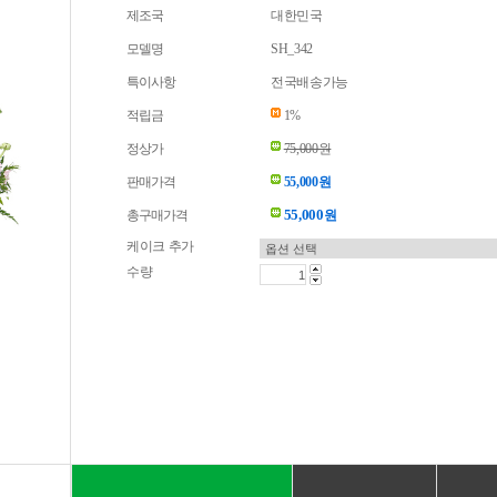
제조국
대한민국
모델명
SH_342
특이사항
전국배송가능
적립금
1%
정상가
75,000원
판매가격
55,000원
55,000
총구매가격
원
케이크 추가
수량