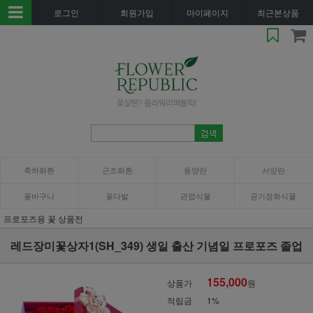
로그인
회원가입
마이페이지
최근본상품
축하화환
근조화환
동양란
서양란
꽃바구니
꽃다발
관엽식물
공기정화식물
프로포즈용 꽃 상품전
레드장미꽃상자1(SH_349) 생일 출산 기념일 프로포즈 졸업
155,000
상품가
원
적립금
1%