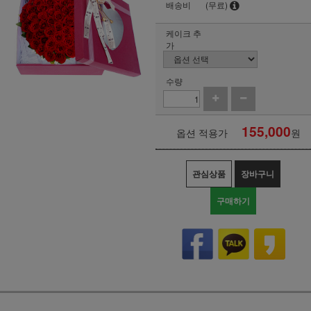
배송비
(무료)
케이크 추
가
수량
155,000
옵션 적용가
원
관심상품
장바구니
구매하기