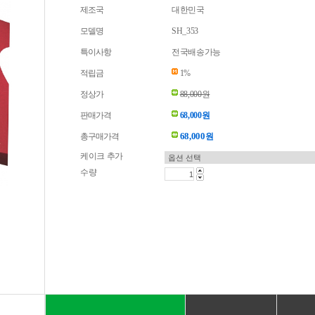
제조국
대한민국
모델명
SH_353
특이사항
전국배송가능
적립금
1%
정상가
88,000원
판매가격
68,000원
68,000
총구매가격
원
케이크 추가
수량