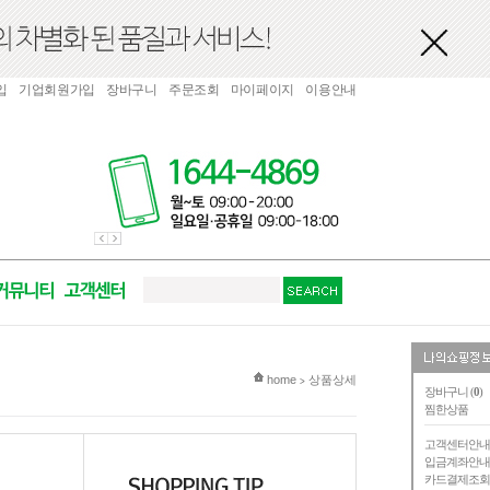
입
기업회원가입
장바구니
주문조회
마이페이지
이용안내
현재 위치
home
상품상세
>
장바구니 (
0
)
찜한상품
고객센터안
입금계좌안
카드결제조