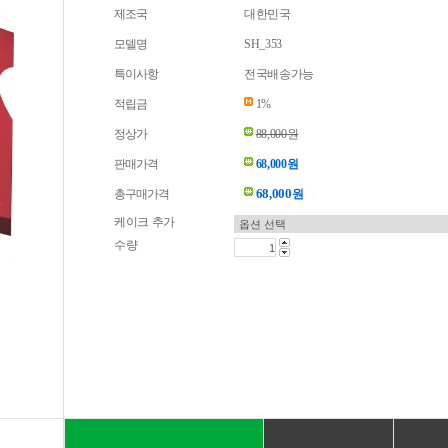
제조국
대한민국
모델명
SH_353
특이사항
전국배송가능
적립금
1%
정상가
88,000원
판매가격
68,000원
68,000
총구매가격
원
케이크 추가
수량