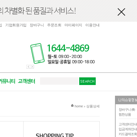
입
기업회원가입
장바구니
주문조회
마이페이지
이용안내
현재 위치
home
상품상세
>
장바구니 (
0
)
찜한상품
고객센터안
입금계좌안
카드결제조