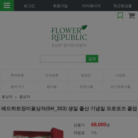
로그인
회원가입
마이페이지
최근본상품
축하화환
근조화환
동양란
서양란
꽃바구니
꽃다발
관엽식물
공기정화식물
꽃상자
꽃상자
레드하트장미꽃상자(SH_353) 생일 출산 기념일 프로포즈 졸업
68,000
상품가
원
적립금
1%