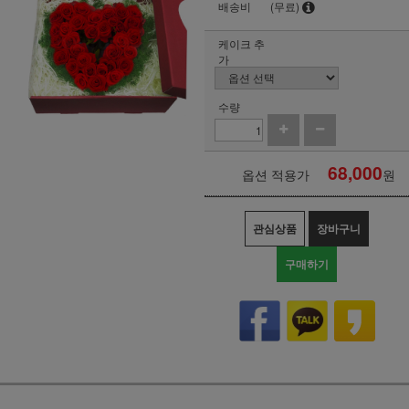
배송비
(무료)
케이크 추
가
수량
68,000
옵션 적용가
원
관심상품
장바구니
구매하기