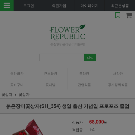
로그인
회원가입
마이페이지
최근본상품
축하화환
근조화환
동양란
서양란
꽃바구니
꽃다발
관엽식물
공기정화식물
꽃상자
꽃상자
붉은장미꽃상자(SH_354) 생일 출산 기념일 프로포즈 졸업
68,000
상품가
원
적립금
1%