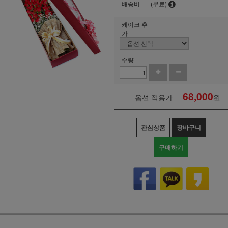
배송비
(무료)
케이크 추
가
수량
68,000
옵션 적용가
원
관심상품
장바구니
구매하기