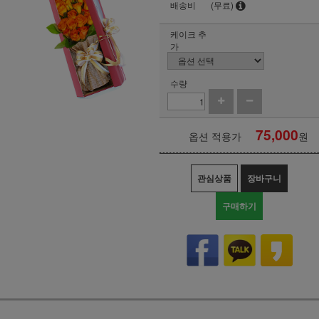
배송비
(무료)
케이크 추
가
수량
75,000
옵션 적용가
원
관심상품
장바구니
구매하기