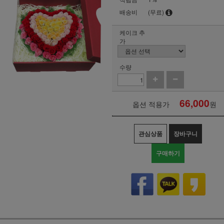
배송비
(무료)
케이크 추
가
수량
66,000
옵션 적용가
원
관심상품
장바구니
구매하기