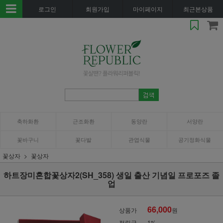
로그인
회원가입
마이페이지
최근본상품
축하화환
근조화환
동양란
서양란
꽃바구니
꽃다발
관엽식물
공기정화식물
꽃상자
꽃상자
하트장미혼합꽃상자2(SH_358) 생일 출산 기념일 프로포즈 졸
업
66,000
상품가
원
적립금
1%