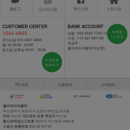
CUSTOMER CENTER
BANK ACCOUNT
1644-4869
비회원
농협 : 355-0032-7705-13
1:1 문의
신한 : 110-427-887160
문자상담 010-4407-4869
예금주 :
월~토 09:00 - 20:00
플라워리퍼블릭(박상현)
일요일·공휴일 09:00 - 18:00
지금바로
전화하기
PC 버전
이용안내
고객센터
플라워리퍼블릭
부산광역시 해운대구 양운로 80번길 22,9층
대표
박상현
개인정보 보호 책임자
박신영
통신판매업신고번호
제2014-부산해운-0664호
사업자 등록번호
608-92-02734