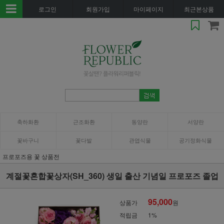
로그인
회원가입
마이페이지
최근본상품
축하화환
근조화환
동양란
서양란
꽃바구니
꽃다발
관엽식물
공기정화식물
프로포즈용 꽃 상품전
계절꽃혼합꽃상자(SH_360) 생일 출산 기념일 프로포즈 졸업
95,000
상품가
원
적립금
1%