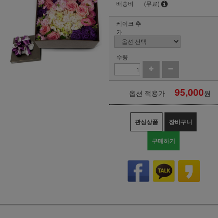
배송비
(무료)
케이크 추
가
수량
95,000
옵션 적용가
원
관심상품
장바구니
구매하기