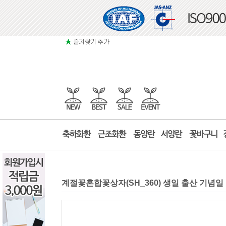
계절꽃혼합꽃상자(SH_360) 생일 출산 기념일