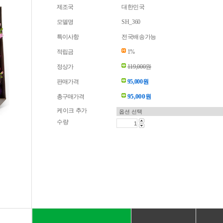
제조국
대한민국
모델명
SH_360
특이사항
전국배송가능
적립금
1%
정상가
119,000원
판매가격
95,000원
95,000
총구매가격
원
케이크 추가
수량