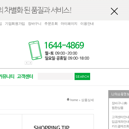
입
기업회원가입
장바구니
주문조회
마이페이지
이용안내
현재 위치
home
상품상세
>
장바구니 (
0
)
찜한상품
고객센터안
입금계좌안
카드결제조