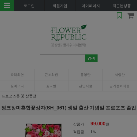
로그인
회원가입
마이페이지
최근본상품
축하화환
근조화환
동양란
서양란
꽃바구니
꽃다발
관엽식물
공기정화식물
프로포즈용 꽃 상품전
핑크장미혼합꽃상자(SH_361) 생일 출산 기념일 프로포즈 졸업
99,000
상품가
원
적립금
1%