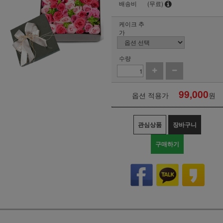
배송비
(무료)
케이크 추
가
수량
99,000
옵션 적용가
원
관심상품
장바구니
구매하기