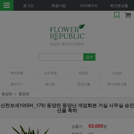
로그인
회원가입
마이페이지
최근본상품
축하화환
근조화환
동양란
서양란
꽃바구니
꽃다발
관엽식물
공기정화식물
동양란
동양란
산천보세10(SH_179) 동양란 동양난 개업화분 거실 사무실 승진
선물 축하
63,000
상품가
원
적립금
1%