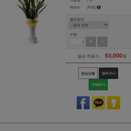
배송비
(무료)
물받침대
수량
63,000
옵션 적용가
원
관심상품
장바구니
구매하기