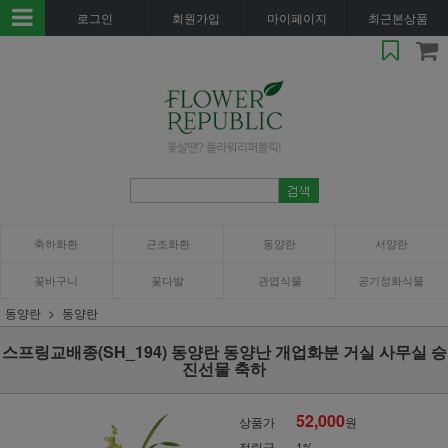
로그인
회원가입
마이페이지
최근본상품
축하화환
근조화환
동양란
서양란
꽃바구니
꽃다발
관엽식물
공기정화식물
동양란
동양란
스프링교배종(SH_194) 동양란 동양난 개업화분 거실 사무실 승
진선물 축하
52,000
상품가
원
적립금
1%