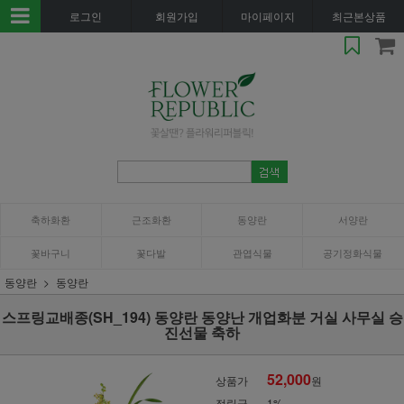
로그인
회원가입
마이페이지
최근본상품
축하화환
근조화환
동양란
서양란
꽃바구니
꽃다발
관엽식물
공기정화식물
동양란
동양란
스프링교배종(SH_194) 동양란 동양난 개업화분 거실 사무실 승
진선물 축하
52,000
상품가
원
적립금
1%