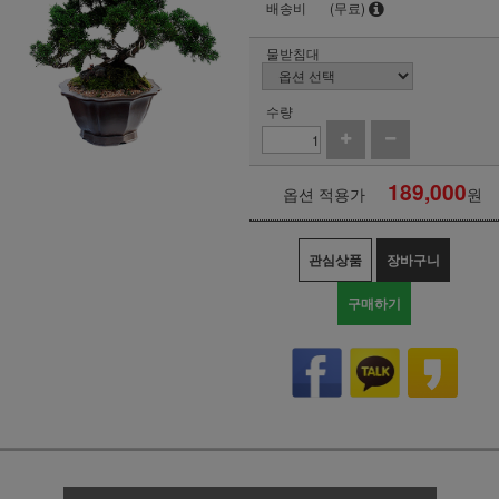
배송비
(무료)
물받침대
수량
189,000
옵션 적용가
원
관심상품
장바구니
구매하기