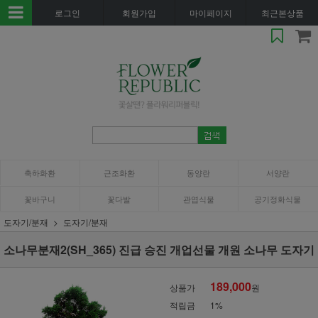
로그인
회원가입
마이페이지
최근본상품
축하화환
근조화환
동양란
서양란
꽃바구니
꽃다발
관엽식물
공기정화식물
도자기/분재
도자기/분재
소나무분재2(SH_365) 진급 승진 개업선물 개원 소나무 도자기
189,000
상품가
원
적립금
1%