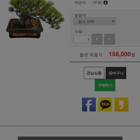
배송비
(무료)
받침대
수량
158,000
옵션 적용가
원
관심상품
장바구니
구매하기