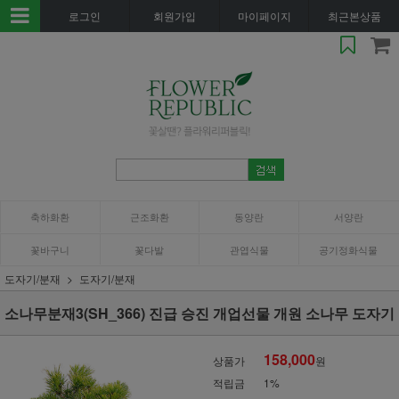
로그인
회원가입
마이페이지
최근본상품
축하화환
근조화환
동양란
서양란
꽃바구니
꽃다발
관엽식물
공기정화식물
도자기/분재
도자기/분재
소나무분재3(SH_366) 진급 승진 개업선물 개원 소나무 도자기
158,000
상품가
원
적립금
1%