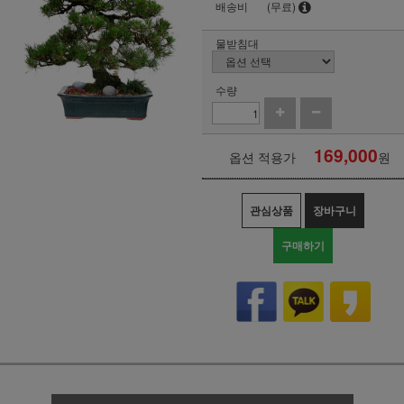
배송비
(무료)
물받침대
수량
169,000
옵션 적용가
원
관심상품
장바구니
구매하기