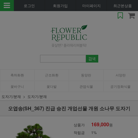
로그인
회원가입
마이페이지
최근본상품
축하화환
근조화환
동양란
서양란
꽃바구니
꽃다발
관엽식물
공기정화식물
도자기/분재
도자기/분재
오엽송(SH_367) 진급 승진 개업선물 개원 소나무 도자기
169,000
상품가
원
적립금
1%