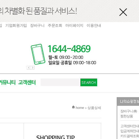
입
기업회원가입
장바구니
주문조회
마이페이지
이용안내
현재 위치
home
상품상세
>
장바구니 (
0
)
찜한상품
고객센터안
입금계좌안
카드결제조