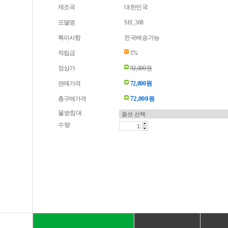
제조국
대한민국
모델명
SH_368
특이사항
전국배송가능
적립금
1%
정상가
92,000원
판매가격
72,000원
72,000
총구매가격
원
물받침대
수량