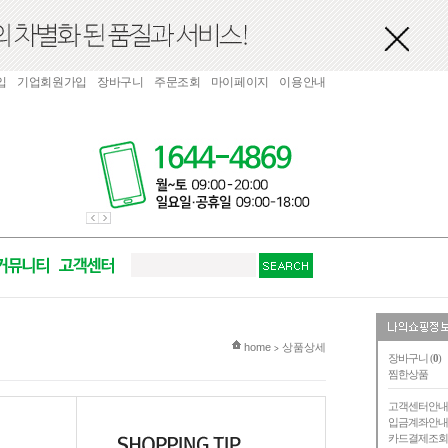
입
기업회원가입
장바구니
주문조회
마이페이지
이용안내
현재 위치
home
상품상세
>
장바구니 (
0
)
찜한상품
고객센터안
입금계좌안
카드결제조