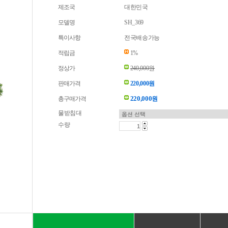
제조국
대한민국
모델명
SH_369
특이사항
전국배송가능
적립금
1%
정상가
240,000원
판매가격
220,000원
220,000
총구매가격
원
물받침대
수량