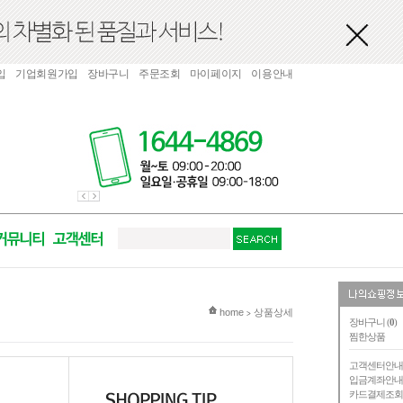
입
기업회원가입
장바구니
주문조회
마이페이지
이용안내
현재 위치
home
상품상세
>
장바구니 (
0
)
찜한상품
고객센터안
입금계좌안
카드결제조