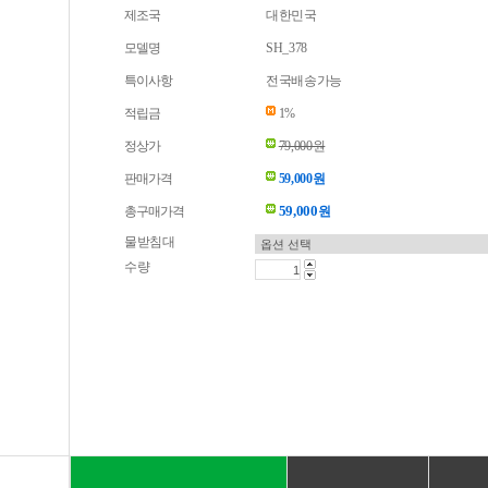
제조국
대한민국
모델명
SH_378
특이사항
전국배송가능
적립금
1%
정상가
79,000원
판매가격
59,000원
59,000
총구매가격
원
물받침대
수량