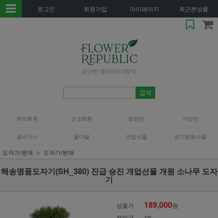
로그인
회원가입
마이페이지
최근본상품
축하화환
근조화환
동양란
서양란
꽃바구니
꽃다발
관엽식물
공기정화식물
도자기/분재
도자기/분재
해송명품도자기(SH_380) 진급 승진 개업선물 개원 소나무 도자
기
189,000
상품가
원
적립금
1%