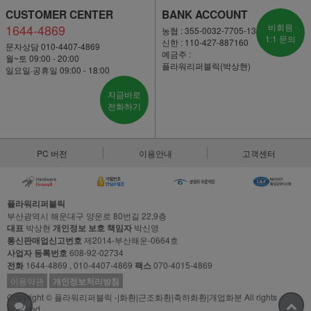
CUSTOMER CENTER
BANK ACCOUNT
1644-4869
비회원
농협 : 355-0032-7705-13
1:1 문의
신한 : 110-427-887160
문자상담 010-4407-4869
예금주 :
월~토 09:00 - 20:00
플라워리퍼블릭(박상현)
일요일·공휴일 09:00 - 18:00
지금바로
전화하기
PC 버전
이용안내
고객센터
플라워리퍼블릭
부산광역시 해운대구 양운로 80번길 22,9층
대표
박상현
개인정보 보호 책임자
박신영
통신판매업신고번호
제2014-부산해운-0664호
사업자 등록번호
608-92-02734
전화
1644-4869 , 010-4407-4869
팩스
070-4015-4869
이용약관
개인정보처리방침
Copyright © 플라워리퍼블릭 -|화환|근조화환|축하화환|개업화분 All rights
reserved.