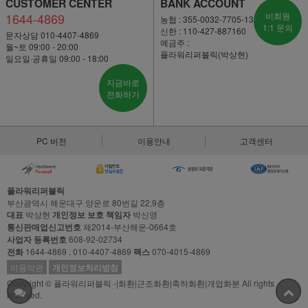
CUSTOMER CENTER
BANK ACCOUNT
1644-4869
비회원
농협 : 355-0032-7705-13
1:1 문의
신한 : 110-427-887160
문자상담 010-4407-4869
예금주 :
월~토 09:00 - 20:00
플라워리퍼블릭(박상현)
일요일·공휴일 09:00 - 18:00
지금바로
전화하기
PC 버전
이용안내
고객센터
플라워리퍼블릭
부산광역시 해운대구 양운로 80번길 22,9층
대표
박상현
개인정보 보호 책임자
박신영
통신판매업신고번호
제2014-부산해운-0664호
사업자 등록번호
608-92-02734
전화
1644-4869 , 010-4407-4869
팩스
070-4015-4869
이용약관
개인정보처리방침
Copyright © 플라워리퍼블릭 -|화환|근조화환|축하화환|개업화분 All rights
reserved.