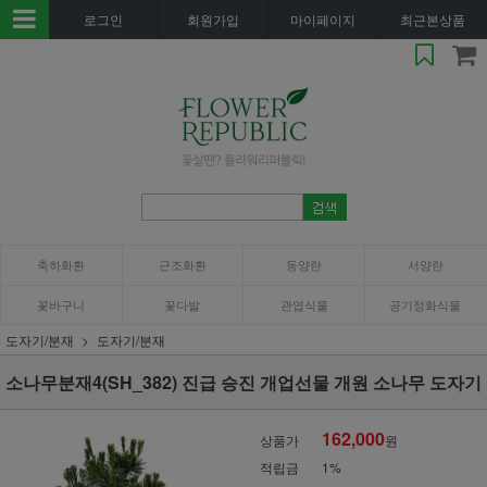
로그인
회원가입
마이페이지
최근본상품
축하화환
근조화환
동양란
서양란
꽃바구니
꽃다발
관엽식물
공기정화식물
도자기/분재
도자기/분재
소나무분재4(SH_382) 진급 승진 개업선물 개원 소나무 도자기
162,000
상품가
원
적립금
1%