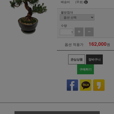
배송비
(무료)
물받침대
수량
162,000
옵션 적용가
원
관심상품
장바구니
구매하기