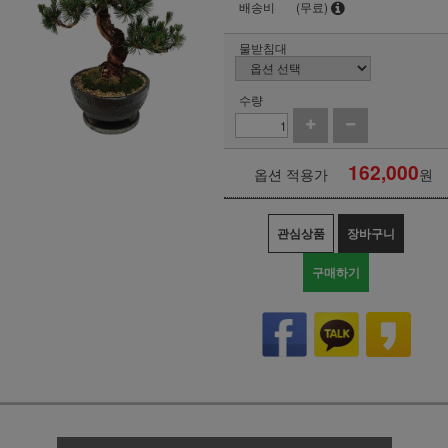
배송비
(무료)
물받침대
수량
162,000
옵션 적용가
원
관심상품
장바구니
구매하기