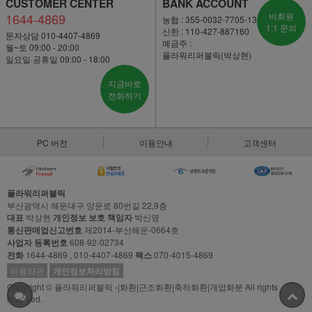
CUSTOMER CENTER
BANK ACCOUNT
1644-4869
비회원
농협 : 355-0032-7705-13
1:1 문의
신한 : 110-427-887160
문자상담 010-4407-4869
예금주 :
월~토 09:00 - 20:00
플라워리퍼블릭(박상현)
일요일·공휴일 09:00 - 18:00
지금바로
전화하기
PC 버전
이용안내
고객센터
플라워리퍼블릭
부산광역시 해운대구 양운로 80번길 22,9층
대표
박상현
개인정보 보호 책임자
박신영
통신판매업신고번호
제2014-부산해운-0664호
사업자 등록번호
608-92-02734
전화
1644-4869 , 010-4407-4869
팩스
070-4015-4869
이용약관
개인정보처리방침
Copyright © 플라워리퍼블릭 -|화환|근조화환|축하화환|개업화분 All rights
reserved.