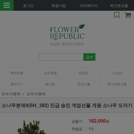
로그인
회원가입
마이페이지
최근본상품
축하화환
근조화환
동양란
서양란
꽃바구니
꽃다발
관엽식물
공기정화식물
도자기/분재
도자기/분재
소나무분재4(SH_382) 진급 승진 개업선물 개원 소나무 도자기
162,000
상품가
원
적립금
1%