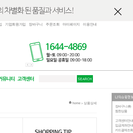
입
기업회원가입
장바구니
주문조회
마이페이지
이용안내
현재 위치
home
상품상세
>
장바구니 (
0
)
찜한상품
고객센터안
입금계좌안
카드결제조