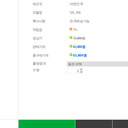
제조국
대한민국
모델명
SH_384
특이사항
전국배송가능
적립금
1%
정상가
72,000원
판매가격
63,000원
63,000
총구매가격
원
물받침대
수량