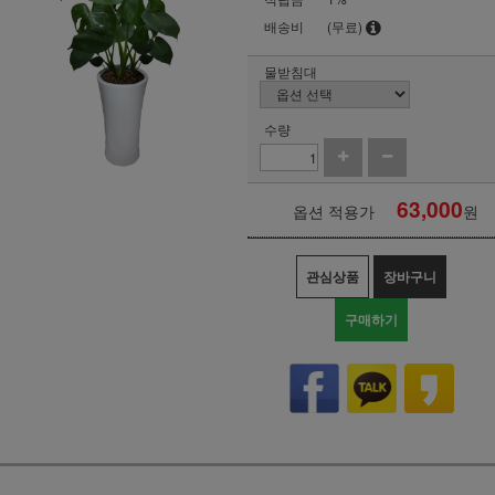
배송비
(무료)
물받침대
수량
63,000
옵션 적용가
원
관심상품
장바구니
구매하기