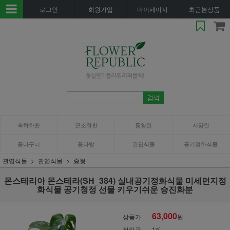
로그인
회원가입
마이페이지
최근본상품
축하화환
근조화환
동양란
서양란
꽃바구니
꽃다발
관엽식물
공기정화식물
관엽식물
관엽식물
중형
몬스테리아 몬스테라(SH_384) 실내공기정화식물 미세먼지정
화식물 공기청정 선물 키우기쉬운 승진화분
63,000
상품가
원
적립금
1%