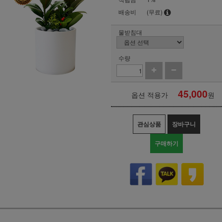
배송비
(무료)
물받침대
수량
45,000
옵션 적용가
원
관심상품
장바구니
구매하기