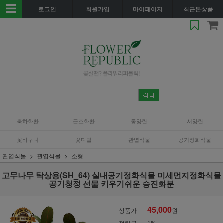
로그인
회원가입
마이페이지
최근본상품
축하화환
근조화환
동양란
서양란
꽃바구니
꽃다발
관엽식물
공기정화식물
관엽식물
관엽식물
소형
고무나무 탁상용(SH_64) 실내공기정화식물 미세먼지정화식물
공기청정 선물 키우기쉬운 승진화분
45,000
상품가
원
적립금
1%