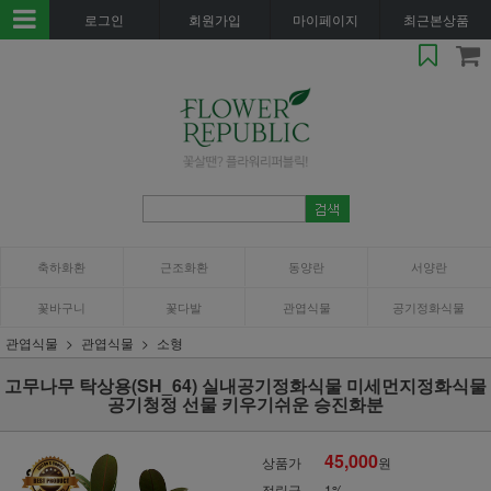
로그인
회원가입
마이페이지
최근본상품
축하화환
근조화환
동양란
서양란
꽃바구니
꽃다발
관엽식물
공기정화식물
관엽식물
관엽식물
소형
고무나무 탁상용(SH_64) 실내공기정화식물 미세먼지정화식물
공기청정 선물 키우기쉬운 승진화분
45,000
상품가
원
적립금
1%