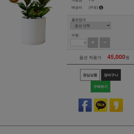
배송비
(무료)
물받침대
수량
45,000
옵션 적용가
원
관심상품
장바구니
구매하기