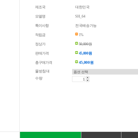
제조국
대한민국
모델명
SH_64
특이사항
전국배송가능
적립금
1%
정상가
50,000원
판매가격
45,000원
45,000
총구매가격
원
물받침대
수량