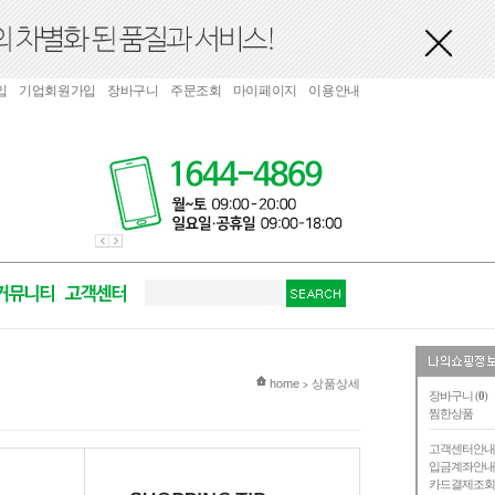
입
기업회원가입
장바구니
주문조회
마이페이지
이용안내
현재 위치
home
상품상세
>
장바구니 (
0
)
찜한상품
고객센터안
입금계좌안
카드결제조