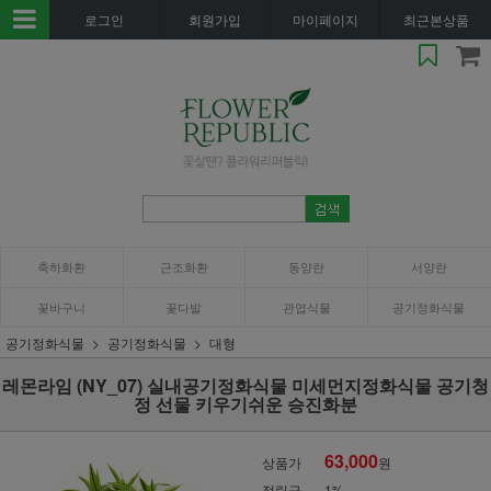
로그인
회원가입
마이페이지
최근본상품
축하화환
근조화환
동양란
서양란
꽃바구니
꽃다발
관엽식물
공기정화식물
공기정화식물
공기정화식물
대형
레몬라임 (NY_07) 실내공기정화식물 미세먼지정화식물 공기청
정 선물 키우기쉬운 승진화분
63,000
상품가
원
적립금
1%