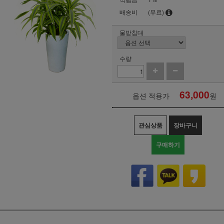
배송비
(무료)
물받침대
수량
63,000
옵션 적용가
원
관심상품
장바구니
구매하기