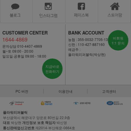
CUSTOMER CENTER
BANK ACCOUNT
1644-4869
비회원
농협 : 355-0032-7705-13
1:1 문의
신한 : 110-427-887160
문자상담 010-4407-4869
예금주 :
월~토 09:00 - 20:00
플라워리퍼블릭(박상현)
일요일·공휴일 09:00 - 18:00
지금바로
전화하기
PC 버전
이용안내
고객센터
플라워리퍼블릭
부산광역시 해운대구 양운로 80번길 22,9층
대표
박상현
개인정보 보호 책임자
박신영
통신판매업신고번호
제2014-부산해운-0664호