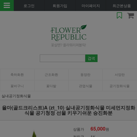
로그인
회원가입
마이페이지
최근본상품
축하화환
근조화환
동양란
서양란
꽃바구니
꽃다발
관엽식물
공기정화식물
실내공기정화식물
율마(골드크리스트)A (zt_10) 실내공기정화식물 미세먼지정화
식물 공기청정 선물 키우기쉬운 승진화분
65,000
상품가
원
적립금
1%